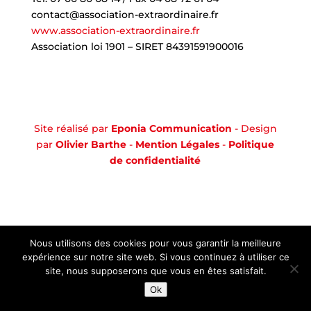
contact@association-extraordinaire.fr
www.association-extraordinaire.fr
Association loi 1901 – SIRET 84391591900016
Site réalisé par
Eponia Communication
- Design
par
Olivier Barthe
-
Mention Légales
-
Politique
de confidentialité
Nous utilisons des cookies pour vous garantir la meilleure
expérience sur notre site web. Si vous continuez à utiliser ce
site, nous supposerons que vous en êtes satisfait.
Ok